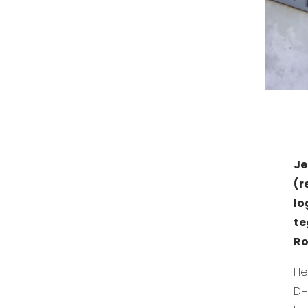
Je
(r
lo
te
Ro
He
DH