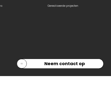
ns
Gerealiseerde projecten
Neem contact op
All rights reserved —
2026
© DHG