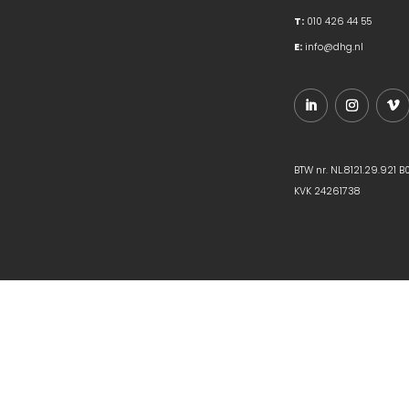
T:
010 426 44 55
E:
info@dhg.nl
BTW nr. NL.8121.29.921 B
KVK 24261738
Privacy Policy
Privacy Verklaring
Cookies