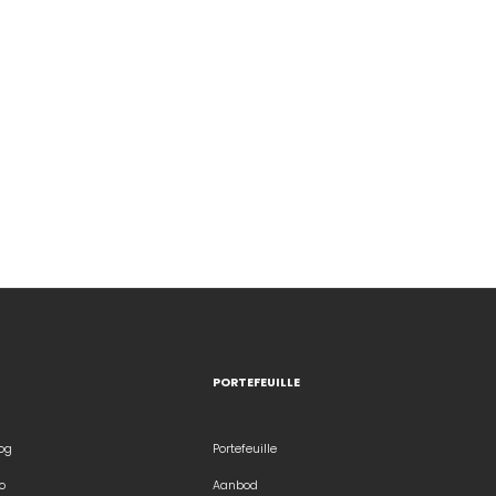
PORTEFEUILLE
og
Portefeuille
o
Aanbod