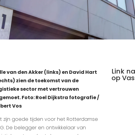
Link na
lle van den Akker (links) en David Hart
op Vas
echts) zien de toekomst van de
gistieke sector met vertrouwen
gemoet. Foto: Roel Dijkstra fotografie /
bert Vos
t zijn goede tijden voor het Rotterdamse
G. De belegger en ontwikkelaar van