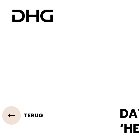
DA
TERUG
‘H