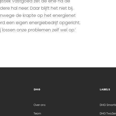
gistiek vastgoed zet de ene na de
dere hal neer. Daar blijft het niet bij.
nwege de krapte op het energienet
rd een eigen energiebedrijf opgericht.
ij lossen onze problemen zelf wel op.’
DHG
LABELS
Over ons
DHG Smartl
Team
DHG TwoZer