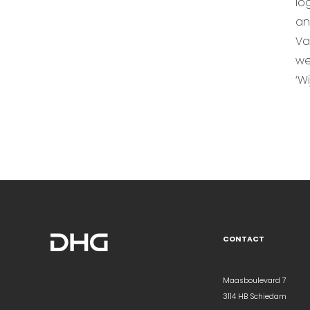
lo
an
Va
we
‘W
CONTACT
Maasboulevard 7
3114 HB Schiedam