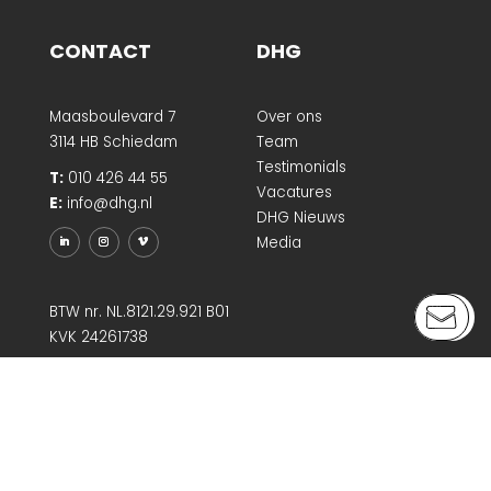
CONTACT
DHG
Maasboulevard 7
Over ons
3114 HB Schiedam
Team
Testimonials
T:
010 426 44 55
Vacatures
E:
info@dhg.nl
DHG Nieuws
Media
BTW nr. NL.8121.29.921 B01
KVK 24261738
LABELS
PORTEFEUILLE
DHG Smartlog
Portefeuille