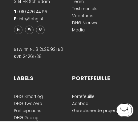
3114 HB Schiedam
Team
Testimonials
T:
010 426 44 55
Vacatures
E:
info@dhg.nl
DHG Nieuws
Media
BTW nr. NL.8121.29.921 B01
KVK 24261738
LABELS
PORTEFEUILLE
DHG Smartlog
Portefeuille
DHG TwoZero
Aanbod
Participations
Gerealiseerde projecten
DHG Racing