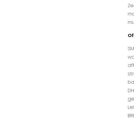
Ze
mo
mu
Of
SM
wa
af
st
ba
DH
ge
Le
BR