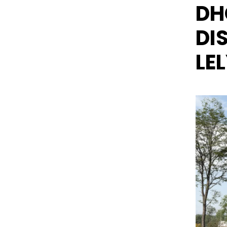
DH
DI
LE