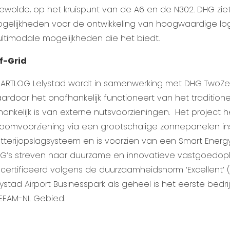
ewolde, op het kruispunt van de A6 en de N302. DHG ziet
gelijkheden voor de ontwikkeling van hoogwaardige logi
ltimodale mogelijkheden die het biedt.
f-Grid
ARTLOG Lelystad wordt in samenwerking met DHG TwoZero 
ardoor het onafhankelijk functioneert van het tradition
hankelijk is van externe nutsvoorzieningen.
Het project 
roomvoorziening via een grootschalige zonnepanelen ins
tterijopslagsysteem en is voorzien van een Smart Energy
G’s streven naar duurzame en innovatieve vastgoedoplo
certificeerd volgens de duurzaamheidsnorm ‘Excellent’
lystad Airport Businesspark als geheel is het eerste bedri
EEAM-NL Gebied.