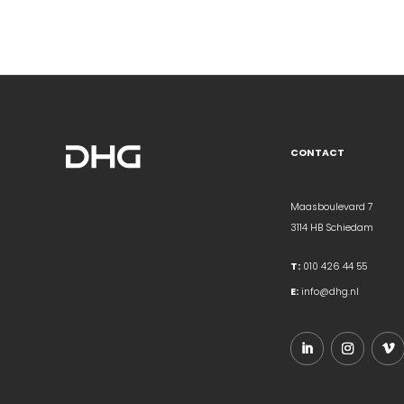
CONTACT
Maasboulevard 7
3114 HB Schiedam
T:
010 426 44 55
E:
info@dhg.nl