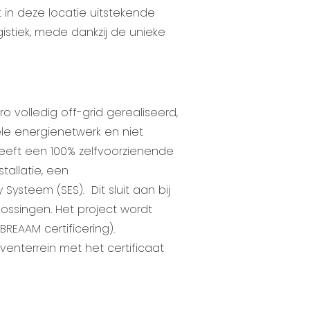
 in deze locatie uitstekende
stiek, mede dankzij de unieke
volledig off-grid gerealiseerd,
ele energienetwerk en niet
heeft een 100% zelfvoorzienende
tallatie, een
 Systeem (SES).
Dit sluit aan bij
ssingen. Het project wordt
(BREAAM certificering)
.
jventerrein met het certificaat