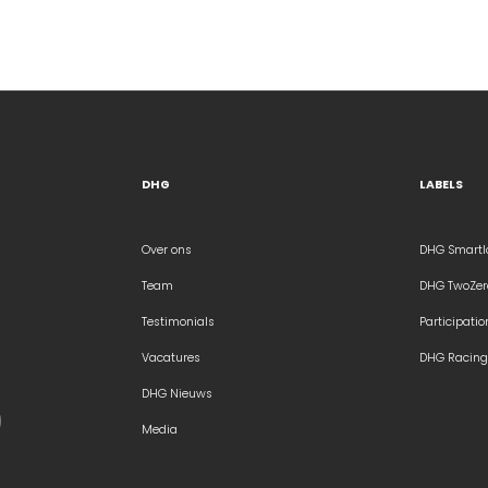
DHG
LABELS
Over ons
DHG Smartl
Team
DHG TwoZer
Testimonials
Participatio
Vacatures
DHG Racing
DHG Nieuws
Media