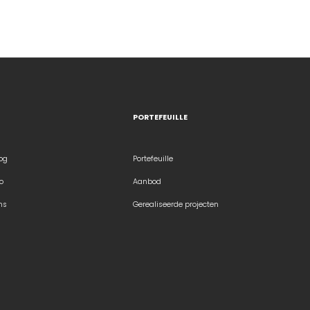
PORTEFEUILLE
og
Portefeuille
o
Aanbod
ns
Gerealiseerde projecten