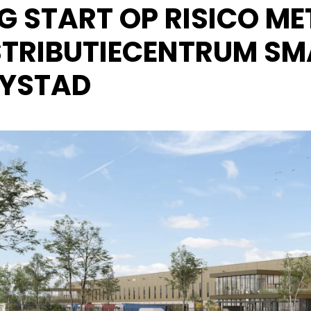
G START OP RISICO M
STRIBUTIECENTRUM S
LYSTAD