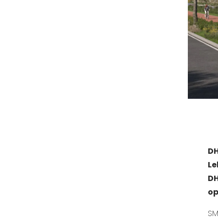
DH
Le
DH
op
SM