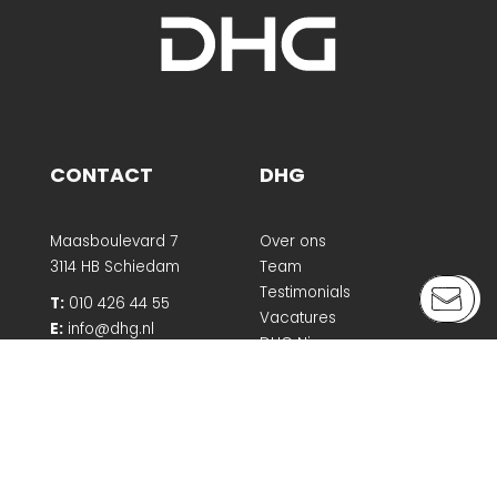
CONTACT
DHG
Maasboulevard 7
Over ons
3114 HB Schiedam
Team
Testimonials
T:
010 426 44 55
Vacatures
E:
info@dhg.nl
DHG Nieuws
Media
BTW nr. NL.8121.29.921 B01
KVK 24261738