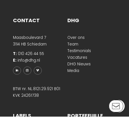
CONTACT
DHG
Maasboulevard 7
Over ons
3114 HB Schiedam
Team
Testimonials
T:
010 426 44 55
Vacatures
E:
info@dhg.nl
DHG Nieuws
Media
BTW nr. NL.8121.29.921 B01
KVK 24261738
LABELS
PORTEFEUILLE