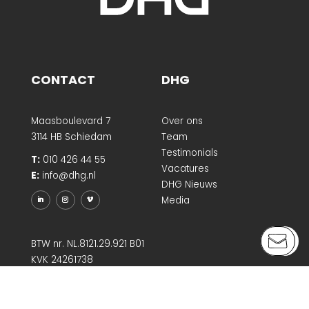
CONTACT
DHG
Maasboulevard 7
Over ons
3114 HB Schiedam
Team
Testimonials
T:
010 426 44 55
Vacatures
E:
info@dhg.nl
DHG Nieuws
Media
BTW nr. NL.8121.29.921 B01
KVK 24261738
LABELS
PORTEFEUILLE