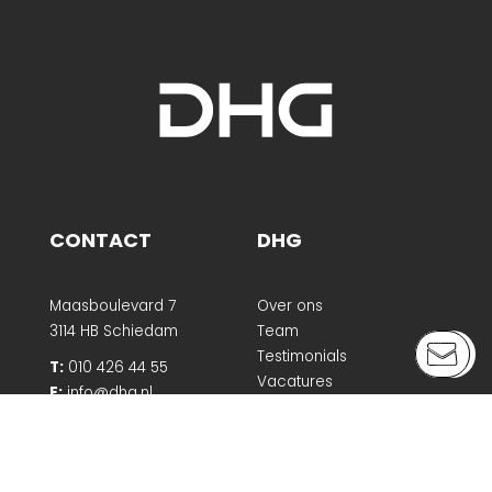
CONTACT
DHG
Maasboulevard 7
Over ons
3114 HB Schiedam
Team
Testimonials
T:
010 426 44 55
Vacatures
E:
info@dhg.nl
DHG Nieuws
Media