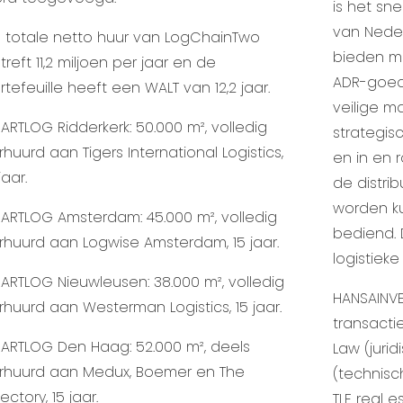
is het s
van Neder
 totale netto huur van LogChainTwo
bieden mo
treft 11,2 miljoen per jaar en de
ADR-goede
rtefeuille heeft een WALT van 12,2 jaar.
veilige ma
ARTLOG Ridderkerk: 50.000 m², volledig
strategis
rhuurd aan Tigers International Logistics,
en in en
jaar.
de distrib
worden k
ARTLOG Amsterdam: 45.000 m², volledig
bediend. 
rhuurd aan Logwise Amsterdam, 15 jaar.
logistiek
ARTLOG Nieuwleusen: 38.000 m², volledig
HANSAINVE
rhuurd aan Westerman Logistics, 15 jaar.
transact
ARTLOG Den Haag: 52.000 m², deels
Law (juri
rhuurd aan Medux, Boemer en The
(technisc
ectory, 15 jaar.
TLF real 