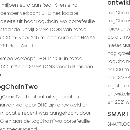
ontwikk
2 miljoen euro aan Real I.S. en eind
LogChain
cember verkocht DHG het laatste
LogChain-
deelte uit haar LogChainTwo portefeuille
risico ont
staande uit vijf SMARTLOGS van totaal
op dit mom
6.000 m² voor 245 miljoen euro aan HANSA
meter aan
VEST. Real Assets.
nog groe
ermee verkoopt DHG in 2019 in totaal
LogChain
1.000 m² aan SMARTLOGS voor 518 miljoen
441.000 m
ro.
aan SMART
ogChainTwo
logistiek
ontwikkel
gChainTwo bestaat uit vijf locaties
en 2021 
arvan vier door DHG zijn ontwikkeld en
SMARTL
n locatie recent was aangekocht door
G en aan de LogChainTwo portefeuille
SMARTLOG 
rd toegevoegd.