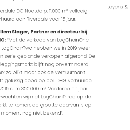
Loyens & L
verdale DC Nootdorp: 11.000 m² volledig
rhuurd aan Riverdale voor 15 jaar.
llem Slager, Partner en directeur bij
G:
“Met de verkoop van LogChainOne
 LogChainTwo hebben we in 2019 weer
n serie geplande verkopen afgerond. De
leggingsmarkt blijft nog onverminderd
erk zo blijkt maar ook de verhuurmarkt
ijft gelukkig goed op peil. DHG verhuurde
 2019 ruim 300.000 m². Verderop dit jaar
rwachten wij met LogChainThree op de
rkt te komen, de grootte daarvan is op
t moment nog niet bekend”.