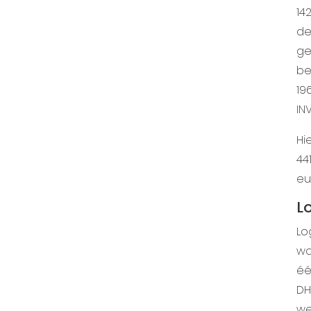
14
de
ge
be
19
IN
Hi
44
eu
L
Lo
wa
éé
DH
we