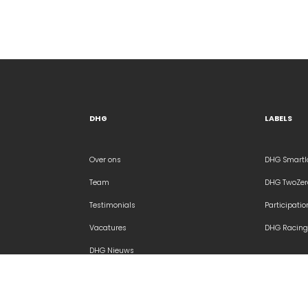
DHG
LABELS
Over ons
DHG Smartl
Team
DHG TwoZer
Testimonials
Participatio
Vacatures
DHG Racing
DHG Nieuws
Media