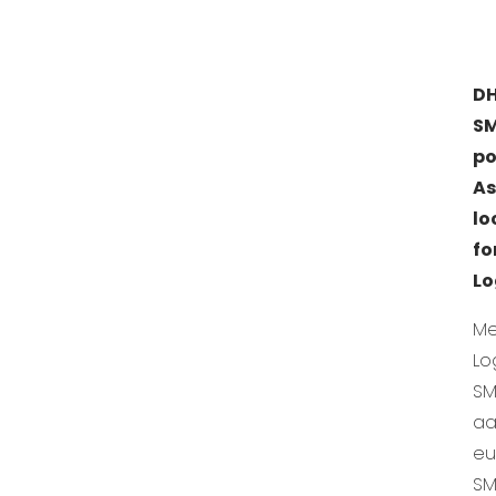
D
SM
po
As
lo
fo
Lo
Me
Lo
SM
aa
eu
SM