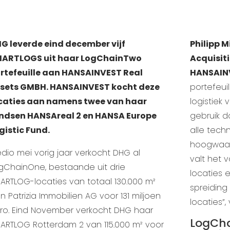
HG
leverde eind december vijf
Philipp 
ARTLOGS uit haar LogChainTwo
Acquisiti
rtefeuille aan
HANSAINVEST
Real
HANSAINV
sets GMBH. HANSAINVEST kocht deze
portefeui
caties aan namens twee van haar
logistiek
ndsen HANSAreal 2 en HANSA Europe
gebruik d
gistic Fund.
alle tech
hoogwaar
dio mei vorig jaar verkocht DHG al
valt het 
gChainOne, bestaande uit drie
locaties 
ARTLOG-locaties van totaal 130.000 m²
spreiding
n Patrizia Immobilien AG voor 131 miljoen
locaties”
ro. Eind November verkocht DHG haar
LogCh
ARTLOG Rotterdam 2 van 115.000 m² voor