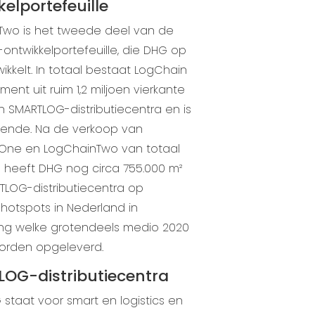
elportefeuille
Two is het tweede deel van de
ontwikkelportefeuille, die DHG op
wikkelt. In totaal bestaat LogChain
ent uit ruim 1,2 miljoen vierkante
 SMARTLOG-distributiecentra en is
iende. Na de verkoop van
One en LogChainTwo van totaal
² heeft DHG nog circa 755.000 m²
LOG-distributiecentra op
e hotspots in Nederland in
ing welke grotendeels medio 2020
worden opgeleverd.
OG-distributiecentra
staat voor smart en logistics en