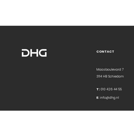
CONTACT
Maasboulevard 7
3114 HB Schiedam
T:
010 426 44 55
E:
info@dhg.nl