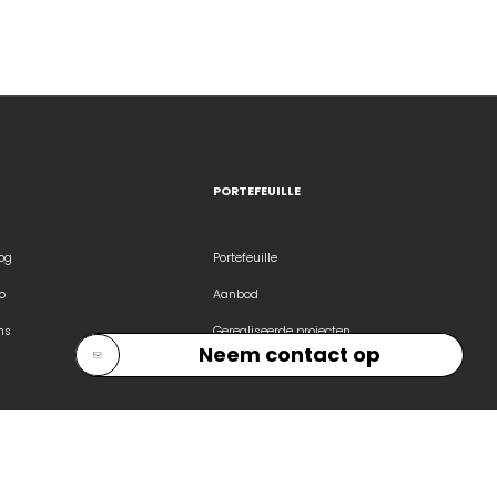
PORTEFEUILLE
og
Portefeuille
o
Aanbod
ns
Gerealiseerde projecten
Neem contact op