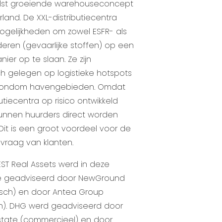
nelst groeiende warehouseconcept
land. De XXL-distributiecentra
gelijkheden om zowel ESFR- als
ren (gevaarlijke stoffen) op een
nier op te slaan. Ze zijn
ch gelegen op logistieke hotspots
 rondom havengebieden. Omdat
utiecentra op risico ontwikkeld
unnen huurders direct worden
Dit is een groot voordeel voor de
e vraag van klanten.
ST Real Assets werd in deze
ie geadviseerd door NewGround
disch) en door Antea Group
h). DHG werd geadviseerd door
estate (commercieel) en door