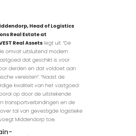
Middendorp, Head of Logistics
ons Real Estate at
EST Real Assets
legt uit: “De
lle omvat uitsluitend modern
 vastgoed dat geschikt is voor
oor derden en dat voldoet aan
nische vereisten”. “Naast de
dige kwaliteit van het vastgoed
vooral op door de uitstekende
en transportverbindingen en de
 over tal van gevestigde logistieke
, voegt Middendorp toe.
ain-