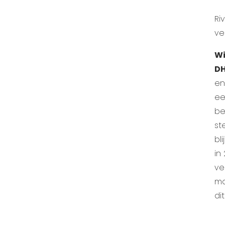
Ri
ve
Wi
DH
en
ee
be
st
bl
in
ve
ma
di