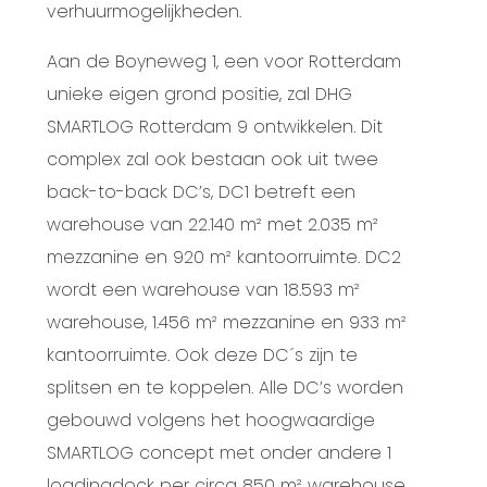
verhuurmogelijkheden.
Aan de Boyneweg 1, een voor Rotterdam
unieke eigen grond positie, zal DHG
SMARTLOG
Rotterdam 9
ontwikkelen. Dit
complex zal ook bestaan ook uit twee
back-to-back DC’s, DC1 betreft een
warehouse van 22.140 m² met 2.035 m²
mezzanine en 920 m² kantoorruimte. DC2
wordt een warehouse van 18.593 m²
warehouse, 1.456 m² mezzanine en 933 m²
kantoorruimte. Ook deze DC´s zijn te
splitsen en te koppelen. Alle DC’s worden
gebouwd volgens het hoogwaardige
SMARTLOG concept met onder andere 1
loadingdock per circa 850 m² warehouse