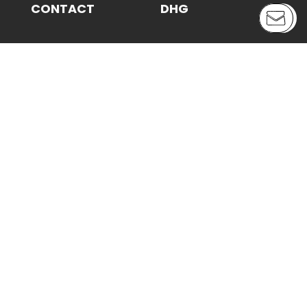
CONTACT
DHG
Maasboulevard 7
Over ons
3114 HB Schiedam
Team
Testimonials
T:
010 426 44 55
Vacatures
E:
info@dhg.nl
DHG Nieuws
Media
BTW nr. NL.8121.29.921 B01
KVK 24261738
LABELS
PORTEFEUILLE
DHG Smartlog
Portefeuille
DHG TwoZero
Aanbod