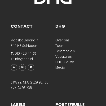
CONTACT
DHG
Maasboulevard 7
Over ons
3114 HB Schiedam
Team
Testimonials
T:
010 426 44 55
Vacatures
E:
info@dhg.nl
DHG Nieuws
Media
BTW nr. NL.8121.29.921 B01
KVK 24261738
LABELS
PORTEFEUILLE